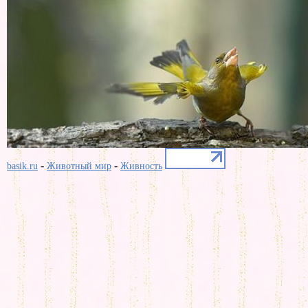
-
-
basik.ru
Животный мир
Живность