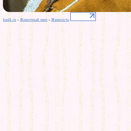
-
-
basik.ru
Животный мир
Живность