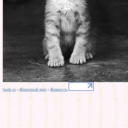
-
-
basik.ru
Животный мир
Живность