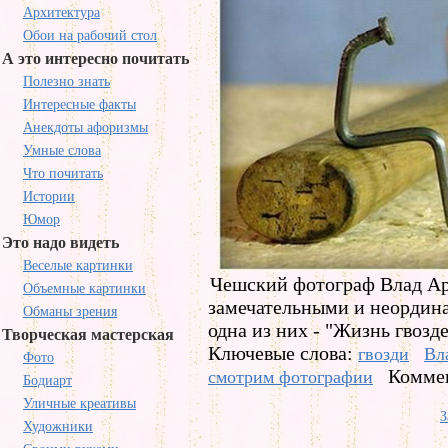
Архитектура
Обои на рабочий стол
А это интересно почитать
Полезно знать
Интересные факты
Анекдоты афоризмы
Умные слова
Что почитать
Истории
Юмор
Это надо видеть
Веселые картинки
Чешский фотограф Влад Ар
Объемные картинки
замечательными и неордин
Обманы зрения
одна из них - "Жизнь гвозд
Творческая мастерская
Ключевые слова:
гвозди
Вл
Фото
Коммен
смотрим фотографии
Бодиарт
Уличные креативы
З
Художники