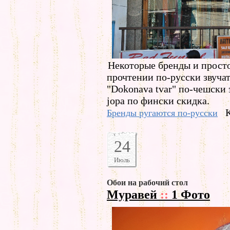
Некоторые бренды и просто
прочтении по-русски звуча
"Dokonava tvar" по-чешски 
jopa по фински скидка.
Бренды ругаются по-русски
24
Июль
Обои на рабочий стол
Муравей
::
1 Фото