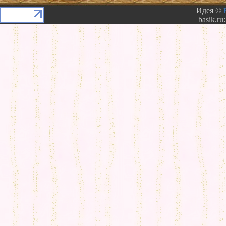
Идея ©
basik.ru