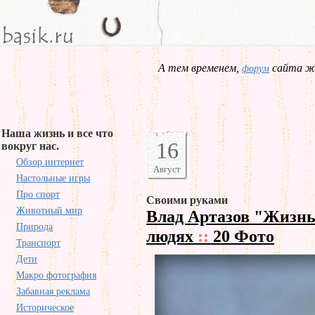
А тем временем,
сайта жд
форум
Наша жизнь и все что
16
вокруг нас.
Обзор интернет
Август
Настольные игры
Про спорт
Своими руками
Животный мир
Влад Артазов "Жизнь 
Природа
людях
::
20 Фото
Транспорт
Дети
Макро фотография
Забавная реклама
Историческое