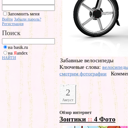
Запомнить меня
Войти
Забыли пароль?
Регистрация
Поиск
на basik.ru
на
Я
andex
НАЙТИ
Забавные велосипеды
Ключевые слова:
велосипед
Коммен
смотрим фотографии
2
Август
Обзор интернет
Зонтики
::
4 Фото