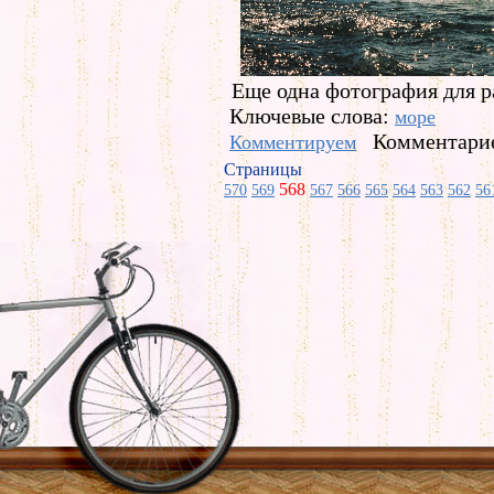
Еще одна фотография для ра
Ключевые слова:
море
Комментарие
Комментируем
Страницы
568
570
569
567
566
565
564
563
562
56