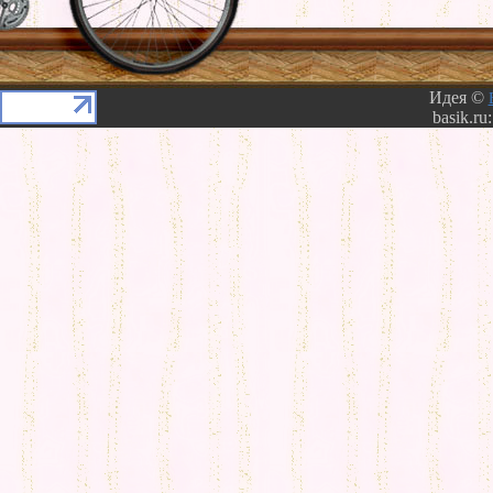
Идея ©
basik.ru