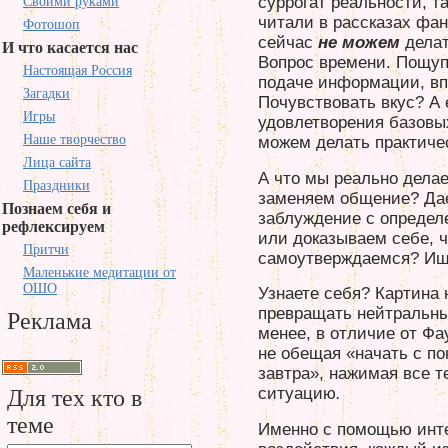
суррогат реальности, т
Своими руками
читали в рассказах фан
Фотошоп
сейчас
не можем
делат
И что касается нас
Вопрос времени. Пощуп
Настоящая Россия
подаче информации, вп
Загадки
Почувствовать вкус? А
Игры
удовлетворения базовы
Наше творчество
можем делать практичес
Лица сайта
А что мы реально дела
Праздники
заменяем общение? Да
Познаем себя и
заблуждение с определ
рефлексируем
или доказываем себе, 
Притчи
самоутверждаемся? Ищ
Маленькие медитации от
ОШО
Узнаете себя? Картина 
превращать нейтральны
Реклама
менее, в отличие от Фау
не обещая «начать с по
завтра», нажимая все 
ситуацию
.
Для тех кто в
теме
Именно с помощью интер