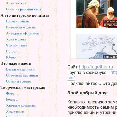
Архитектура
Обои на рабочий стол
А это интересно почитать
Полезно знать
Интересные факты
Анекдоты афоризмы
Умные слова
Что почитать
Истории
Юмор
Это надо видеть
http://together.ru
Сайт
Веселые картинки
ht
Группа в фейсбуке -
Объемные картинки
sia/
Обманы зрения
Подключайтесь. Это де
Творческая мастерская
Злой добрый друг
Фото
Бодиарт
Когда-то телевизор зам
Уличные креативы
необходимость самим р
Художники
приключений и утренние