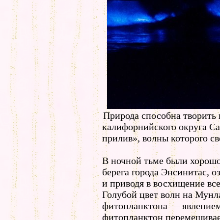
Природа способна творить 
калифорнийского округа С
прилив», волны которого с
В ночной тьме были хорошо
берега города Энсинитас, 
и приводя в восхищение все
Голубой цвет волн на Мунл
фитопланктона — явлением,
фитопланктон перемешивает