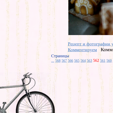
Рецепт и фотографии 
Комме
Комментируем
Страницы
562
...
568
567
566
565
564
563
561
560