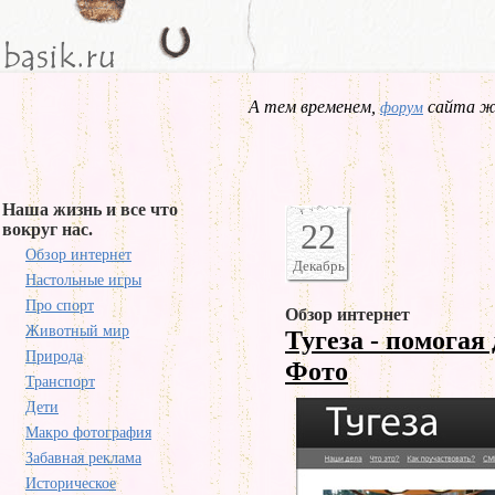
А тем временем,
сайта жд
форум
Наша жизнь и все что
22
вокруг нас.
Обзор интернет
Декабрь
Настольные игры
Про спорт
Обзор интернет
Животный мир
Тугеза - помогая
Природа
Фото
Транспорт
Дети
Макро фотография
Забавная реклама
Историческое