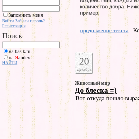
воздействия, каждый и
количество добра
.
Ниже
пример.
Запомнить меня
Войти
Забыли пароль?
Регистрация
К
продолжение текста
Поиск
на basik.ru
на
Я
andex
20
НАЙТИ
Декабрь
Животный мир
До блеска =)
Вот откуда пошло выраже