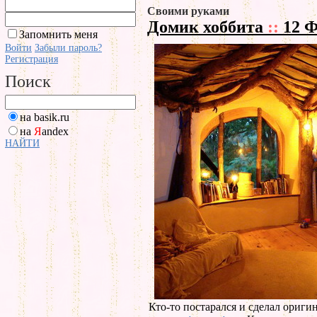
Своими руками
Домик хоббита
::
12 Ф
Запомнить меня
Войти
Забыли пароль?
Регистрация
Поиск
на basik.ru
на
Я
andex
НАЙТИ
Кто-то постарался и сделал ориги