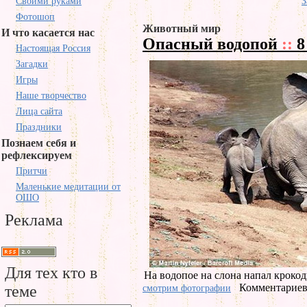
Своими руками
З
Фотошоп
Животный мир
И что касается нас
Опасный водопой
::
8
Настоящая Россия
Загадки
Игры
Наше творчество
Лица сайта
Праздники
Познаем себя и
рефлексируем
Притчи
Маленькие медитации от
ОШО
Реклама
Для тех кто в
На водопое на слона напал крокод
Комментариев 
теме
смотрим фотографии