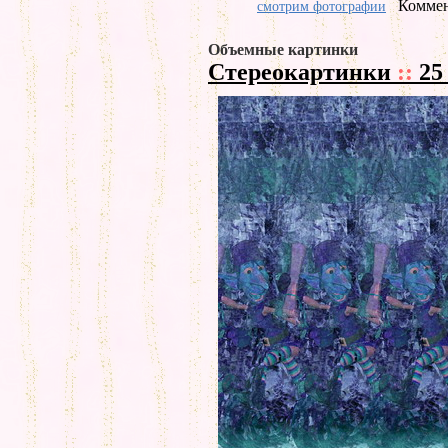
Коммен
смотрим фотографии
Объемные картинки
Стереокартинки
::
25