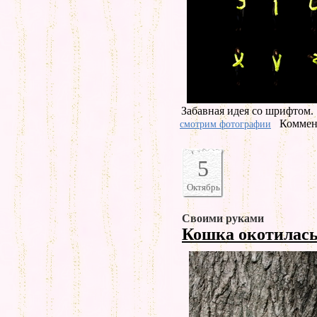
Забавная идея со шрифтом.
Коммент
смотрим фотографии
5
Октябрь
Своими руками
Кошка окотилас