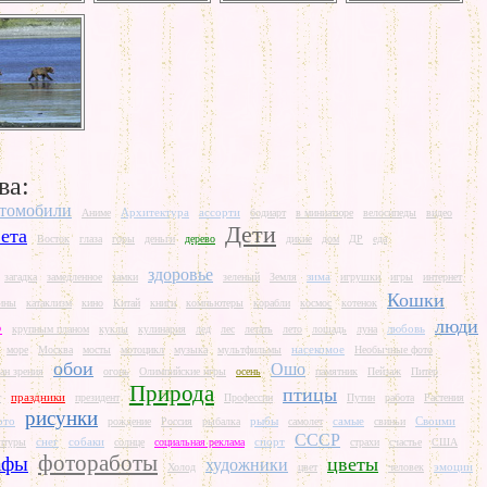
ва:
томобили
Архитектура
ассорти
Аниме
бодиарт
в миниатюре
велосипеды
видео
Дети
ета
Восток
глаза
горы
деньги
дерево
дикие
дом
ДР
еда
здоровье
зима
загадка
замедленное
замки
зеленый
Земля
игрушки
игры
интернет
Кошки
ины
катаклизм
кино
Китай
книги
компьютеры
корабли
космос
котенок
В
люди
любовь
крупным планом
куклы
кулинария
лед
лес
летать
лето
лошадь
луна
насекомое
море
Москва
мосты
мотоцикл
музыка
мультфильмы
Необычные фото
обои
Ошо
ан зрения
огонь
Олимпийские игры
осень
памятник
Пейзаж
Питер
Природа
птицы
праздники
т
президент
Профессии
Путин
работа
Растения
рисунки
ото
рыбы
самые
Своими
рождение
Россия
рыбалка
самолет
свиньи
СССР
снег
собаки
спорт
птуры
солнце
социальная реклама
страхи
счастье
США
фотоработы
афы
цветы
художники
эмоции
Холод
цвет
человек