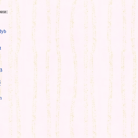
рии:
yb
t
B
g
T
m