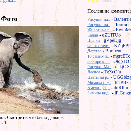
юмор
агрузка...
Япония
Последние коммента
 Фото
-
Валенти
Рисунки на..
-
Лидия
Рисунки на..
-
EwmMd
Животные п..
-
qZUlTUo
Кадди
-
gVpeDjg
Щенки
-
KZqFPP
Фантастиче..
-
Borment
Детство
-
mgrcETc
10 самых п..
-
OtqpTOI
300 призна..
-
qakjOX
Рисунки Ma..
-
TgZcCfu
Лесное
-
UGGblz
Цветы на р..
-
hfJPBk
Мимика пау..
-
dnRIifn
Амели, рец..
-
lFiGmg
Зимние вид..
ил. Смотрите, что было дальше.
- 1