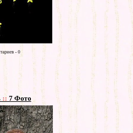
ариев - 0
ь
::
7 Фото