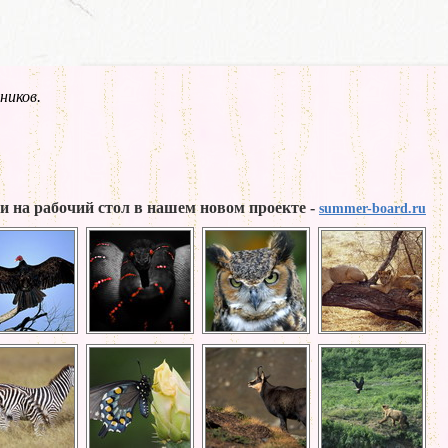
ников.
и на рабочий стол в нашем новом проекте -
summer-board.ru