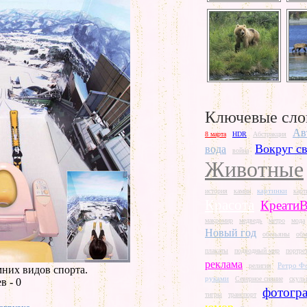
Ключевые сло
Ав
8 марта
HDR
Абстракция
Вокруг св
вода
война
Животные
картинки
история
камни
карт
Красота
Креати
макромир
медведь
метро
мода
Новый год
обезьяны
обм
плакаты
подводный мир
портре
реклама
Ретро Ф
религия
них видов спорта.
руками
Северное сияние
скуль
в - 0
фотогр
тигры
транспорт