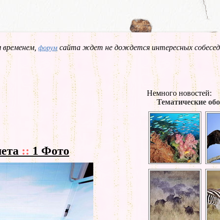
 временем,
сайта ждет не дождется интересных собесед
форум
Немного новостей:
Тематические обо
лета
::
1 Фото