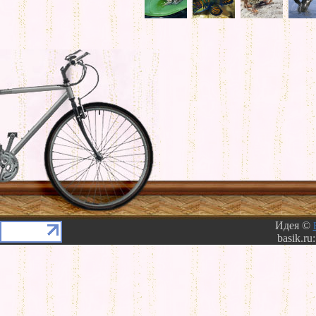
Идея ©
basik.ru