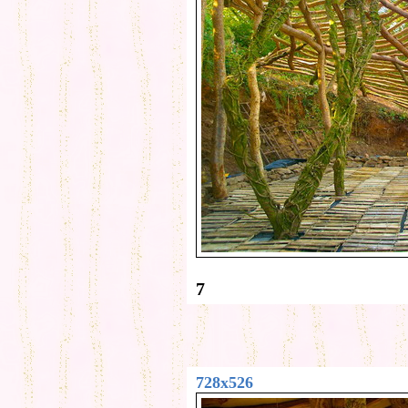
7
728x526