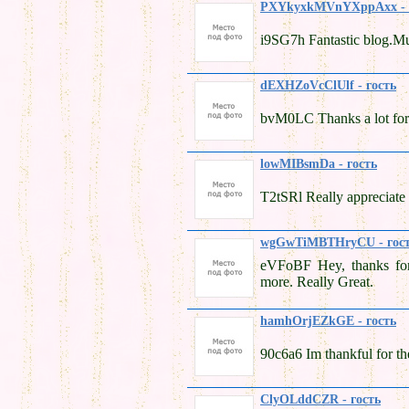
PXYkyxkMVnYXppAxx - 
i9SG7h Fantastic blog.Mu
dEXHZoVcClUlf - гость
bvM0LC Thanks a lot for 
lowMIBsmDa - гость
T2tSRl Really appreciate 
wgGwTiMBTHryCU - гос
eVFoBF Hey, thanks for 
more. Really Great.
hamhOrjEZkGE - гость
90c6a6 Im thankful for th
ClyOLddCZR - гость