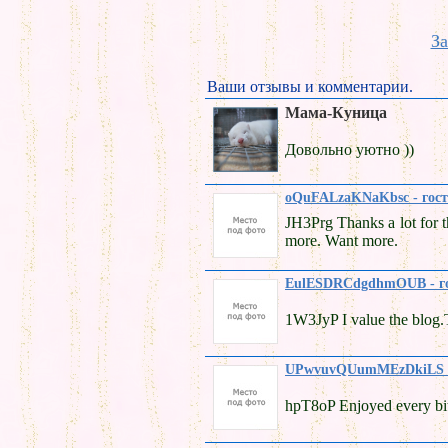
За
Ваши отзывы и комментарии.
Мама-Куница
Довольно уютно ))
oQuFALzaKNaKbsc - гост
JH3Prg Thanks a lot for t
more. Want more.
EulESDRCdgdhmOUB - г
1W3JyP I value the blog.
UPwvuvQUumMEzDkiLS -
hpT8oP Enjoyed every bit