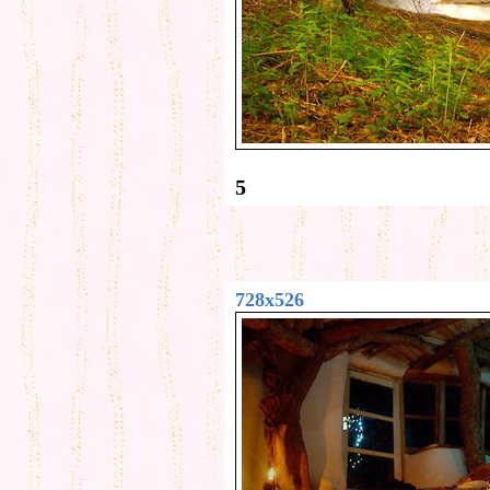
5
728x526