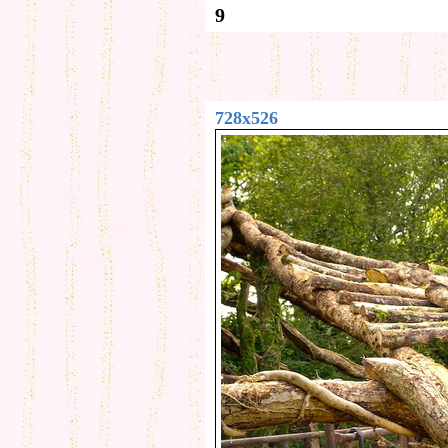
9
728x526