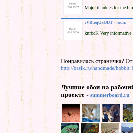
Major thankies for the bl
eVRtoqQxQDT - гость
knrbcK Very informative b
Понравилась страничка? От
http://basik.ru/handmade/hobbit_
Лучшие обои на рабочи
проекте -
summerboard.ru