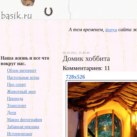
А тем временем,
сайта жд
форум
06.10.2011, 15.40.44
Домик хоббита
Наша жизнь и все что
вокруг нас.
Комментариев: 11
Обзор интернет
728x526
Настольные игры
Про спорт
Животный мир
Природа
Транспорт
Дети
Макро фотография
Забавная реклама
Историческое