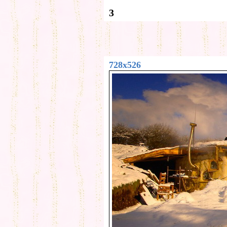
3
728x526