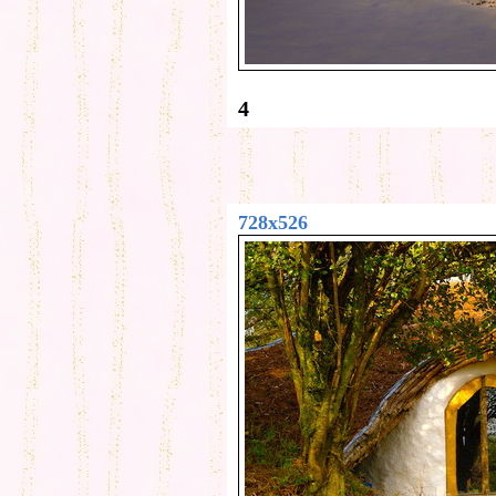
4
728x526