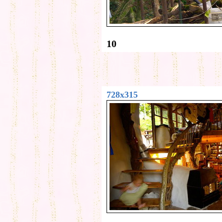
10
728x315