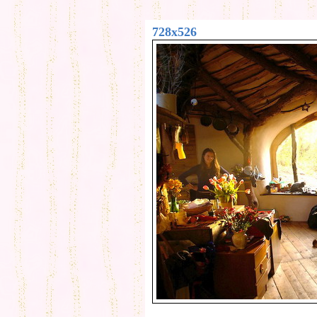
728x526