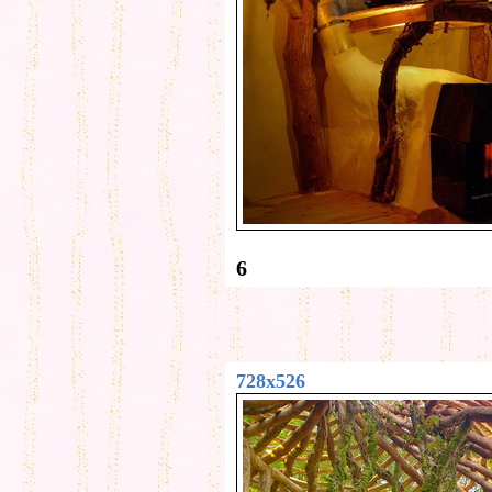
6
728x526