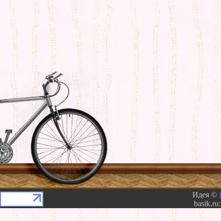
Идея ©
basik.ru