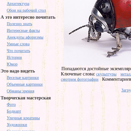
Архитектура
Обои на рабочий стол
А это интересно почитать
Полезно знать
Интересные факты
Анекдоты афоризмы
Умные слова
Что почитать
Истории
Юмор
Попадаются достойные экземпляр
Это надо видеть
Ключевые слова:
скульптуры
метал
Веселые картинки
Комментариев 
смотрим фотографии
Объемные картинки
Загру
Обманы зрения
Творческая мастерская
Фото
Бодиарт
Уличные креативы
Художники