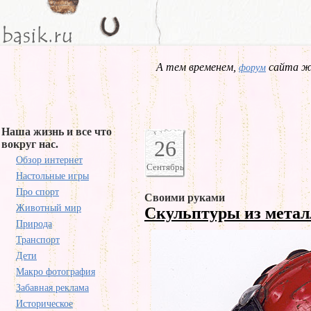
А тем временем,
сайта жд
форум
Наша жизнь и все что
26
вокруг нас.
Обзор интернет
Сентябрь
Настольные игры
Про спорт
Своими руками
Животный мир
Скульптуры из мета
Природа
Транспорт
Дети
Макро фотография
Забавная реклама
Историческое