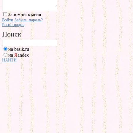
Запомнить меня
Войти
Забыли пароль?
Регистрация
Поиск
на basik.ru
на
Я
andex
НАЙТИ