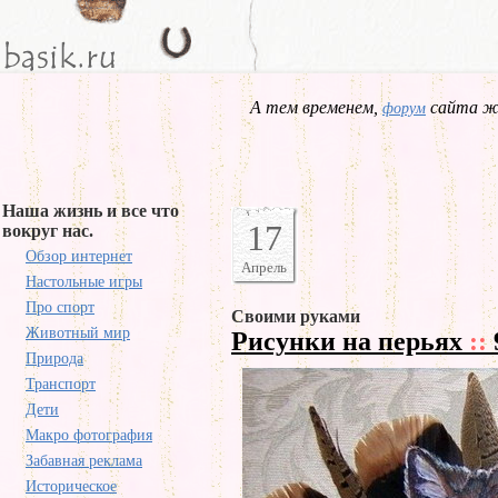
А тем временем,
сайта жд
форум
Наша жизнь и все что
17
вокруг нас.
Обзор интернет
Апрель
Настольные игры
Про спорт
Своими руками
Животный мир
Рисунки на перьях
::
Природа
Транспорт
Дети
Макро фотография
Забавная реклама
Историческое