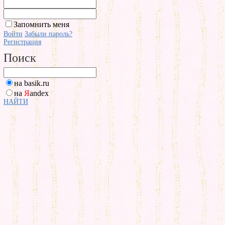
Запомнить меня
Войти
Забыли пароль?
Регистрация
Поиск
на basik.ru
на
Я
andex
НАЙТИ