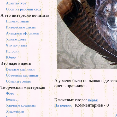
Архитектура
Обои на рабочий стол
А это интересно почитать
Полезно знать
Интересные факты
Анекдоты афоризмы
Умные слова
Что почитать
Истории
Юмор
Это надо видеть
Веселые картинки
Объемные картинки
А у меня было перышко в детст
Обманы зрения
очень нравилось.
Творческая мастерская
Фото
Бодиарт
Ключевые слова:
перья
Комментариев - 0
На перьях
Уличные креативы
Художники
З