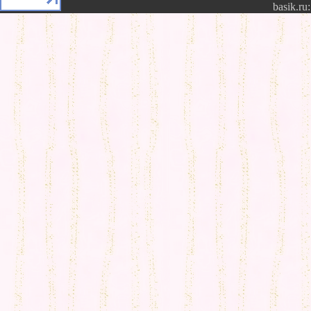
basik.ru