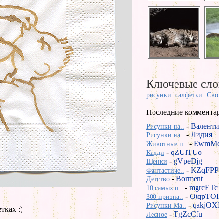
Ключевые сло
рисунки
салфетки
Сво
Последние коммента
-
Валенти
Рисунки на..
-
Лидия
Рисунки на..
-
EwmMd
Животные п..
-
qZUlTUo
Кадди
-
gVpeDjg
Щенки
-
KZqFPP
Фантастиче..
-
Borment
Детство
-
mgrcETc
10 самых п..
-
OtqpTOI
300 призна..
-
qakjOX
Рисунки Ma..
тках :)
-
TgZcCfu
Лесное