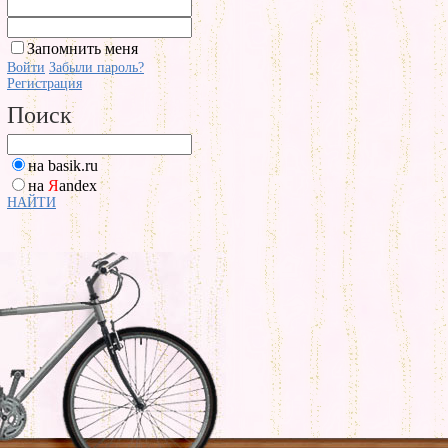
Запомнить меня
Войти
Забыли пароль?
Регистрация
Поиск
на basik.ru
на
Я
andex
НАЙТИ