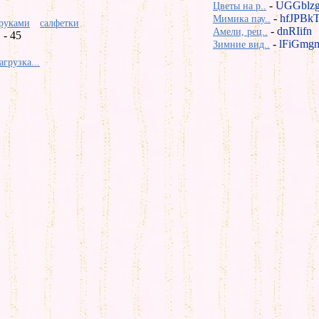
-
UGGblz
Цветы на р..
-
hfJPBk
Мимика пау..
руками
салфетки
-
dnRIifn
Амели, рец..
- 45
-
lFiGmg
Зимние вид..
агрузка...