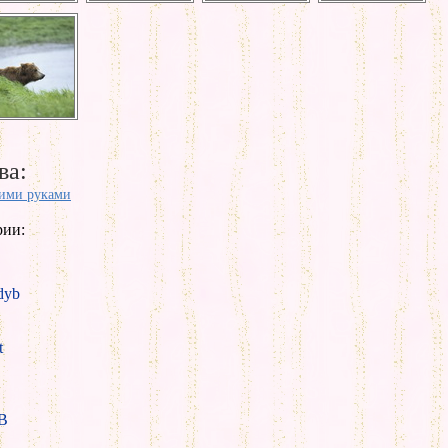
ва:
ими руками
рии:
yb
t
B