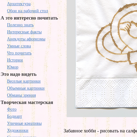
Архитектура
Обои на рабочий стол
А это интересно почитать
Полезно знать
Интересные факты
Анекдоты афоризмы
Умные слова
Что почитать
Истории
Юмор
Это надо видеть
Веселые картинки
Объемные картинки
Обманы зрения
Творческая мастерская
Фото
Бодиарт
Уличные креативы
Художники
Забавное хобби - рисовать на салфе