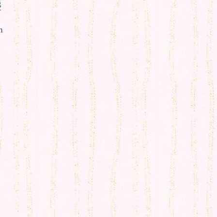
g
T
m