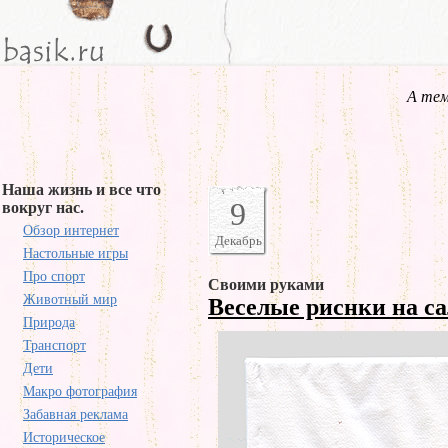
А тем
Наша жизнь и все что
9
вокруг нас.
Обзор интернет
Декабрь
Настольные игры
Про спорт
Своими руками
Животный мир
Веселые риснки на с
Природа
Транспорт
Дети
Макро фотография
Забавная реклама
Историческое