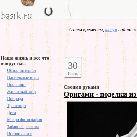
А тем временем,
сайта жд
форум
Наша жизнь и все что
30
вокруг нас.
Обзор интернет
Июнь
Настольные игры
Про спорт
Своими руками
Животный мир
Оригами - поделки и
Природа
Транспорт
Дети
Макро фотография
Забавная реклама
Историческое