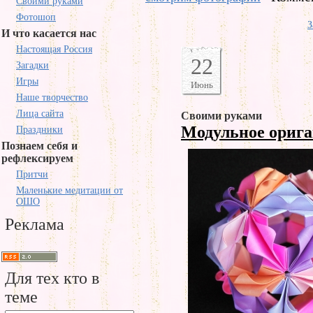
Своими руками
Фотошоп
З
И что касается нас
Настоящая Россия
22
Загадки
Игры
Июнь
Наше творчество
Лица сайта
Своими руками
Модульное ориг
Праздники
Познаем себя и
рефлексируем
Притчи
Маленькие медитации от
ОШО
Реклама
Для тех кто в
теме