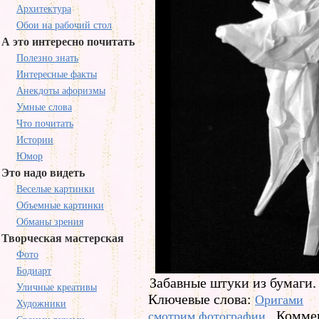
Архитектура
Обои на рабочий стол
А это интересно почитать
Полезно знать
Интересные факты
Анекдоты афоризмы
Умные слова
Что почитать
Истории
Юмор
Это надо видеть
Веселые картинки
Объемные картинки
Обманы зрения
Творческая мастерская
Фото
Бодиарт
Забавные штуки из бумаги.
Уличные креативы
Ключевые слова:
Оригами
Художники
Коммен
смотрим фотографии