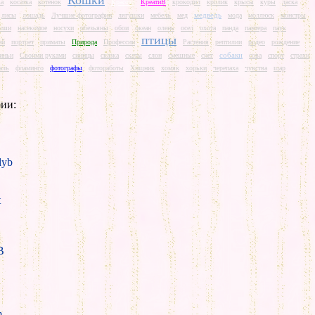
Кошки
ва
косатка
котенок
Красота
КреатиВ
крокодил
кролик
крысы
куры
ласка
медведь
лисы
лошадь
Лучшие фотографии
лягушки
мебель
мед
мода
моллюск
монстры
ыши
насекомое
носухи
обезьяны
обои
океан
олень
осел
охота
панда
пантера
паук
птицы
ай
портрет
приматы
Природа
Профессии
Растения
рептилии
родео
рождение
собаки
иньи
Своими руками
синицы
сказка
скаты
слон
смешные
снег
сова
спорт
страхи
аль
фламинго
фотографы
фотоработы
Хищник
хомяк
хорьки
черепаха
чувства
шар
ии:
yb
t
B
m