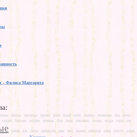
ошки
ры
е
живность
а – Фялиса Маргарита
ва:
рктика
бабочка
бандикуты
бегемот
белки
белый
бобер
богомол
броненосиц
бык
видео
горбачи
Грызуны
дельфин
детеныш
Дети
дикие
динозавры
дружба
друзья
дятлы
еда
ые
жираф
жук
Зебры
земноводне
зима
змея
зоопарк
интересно
кабан
кенгуру
клещи