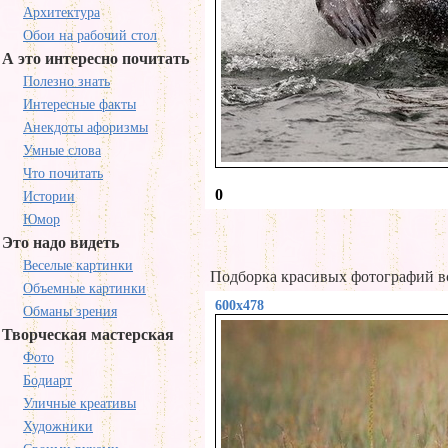
Архитектура
Обои на рабочий стол
А это интересно почитать
Полезно знать
Интересные факты
Анекдоты афоризмы
Умные слова
Что почитать
0
Истории
Юмор
Это надо видеть
Веселые картинки
Подборка красивых фотографий в
Объемные картинки
600x478
Обманы зрения
Творческая мастерская
Фото
Бодиарт
Уличные креативы
Художники