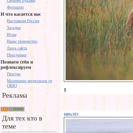
Своими руками
Фотошоп
И что касается нас
Настоящая Россия
Загадки
Игры
Наше творчество
Лица сайта
Праздники
Познаем себя и
рефлексируем
Притчи
Маленькие медитации от
ОШО
1
Реклама
600x393
Для тех кто в
теме