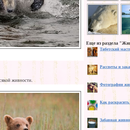
Еще из раздела "Ж
Тибетский мас
Рассветы и зак
сякой живности.
Фотографии жи
Как раскрасить
Забавная живно