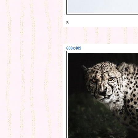
5
600x409