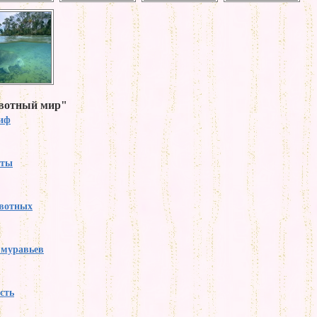
ивотный мир"
тиф
аты
вотных
 муравьев
сть