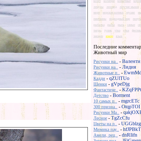
козел
колибри
копытные
коро
лемуры
леопард
летучие мыши
море
морские котики
мусанг
м
пингвины
подводный мир
попуг
рыбалка
рыбы
рысь
самые
св
тигры
тупик
утка
утки
фестив
эмоции
юмор
язык
Последние комментар
Животный мир
-
Валенти
Рисунки на..
-
Лидия
Рисунки на..
-
EwmMd
Животные п..
-
qZUlTUo
Кадди
-
gVpeDjg
Щенки
-
KZqFPP
Фантастиче..
-
Borment
Детство
-
mgrcETc
10 самых п..
-
OtqpTOI
300 призна..
-
qakjOX
Рисунки Ma..
-
TgZcCfu
Лесное
-
UGGblzg
Цветы на р..
-
hfJPBkT
Мимика пау..
-
dnRIifn
Амели, рец..
-
lFiGmg
Зимние вид..