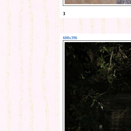
3
600x396