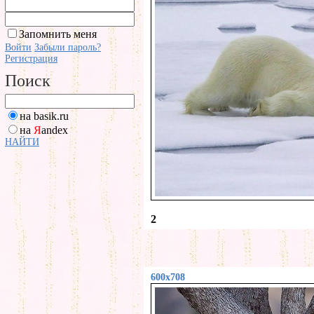
Запомнить меня
Войти
Забыли пароль?
Регистрация
Поиск
на basik.ru
на
Я
andex
НАЙТИ
2
600x708