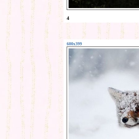
4
600x399