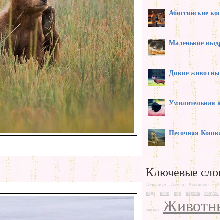
Абиссинские к
Маленькие выд
Дикие животны
Умилительная 
Песочная Кошк
Ключевые сло
Аквариум
Акула
Альбиносы
А
вода
волк
вор
ворона
голубь
Животн
ежики