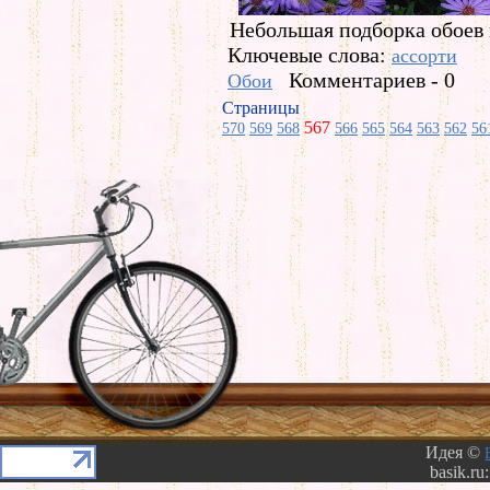
Небольшая подборка обоев 
Ключевые слова:
ассорти
Комментариев - 0
Обои
Страницы
567
570
569
568
566
565
564
563
562
56
Идея ©
basik.ru