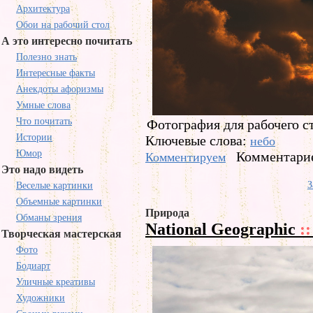
Архитектура
Обои на рабочий стол
А это интересно почитать
Полезно знать
Интересные факты
Анекдоты афоризмы
Умные слова
Что почитать
Фотография для рабочего с
Истории
Ключевые слова:
небо
Юмор
Комментарие
Комментируем
Это надо видеть
З
Веселые картинки
Объемные картинки
Природа
Обманы зрения
National Geographic
::
Творческая мастерская
Фото
Бодиарт
Уличные креативы
Художники