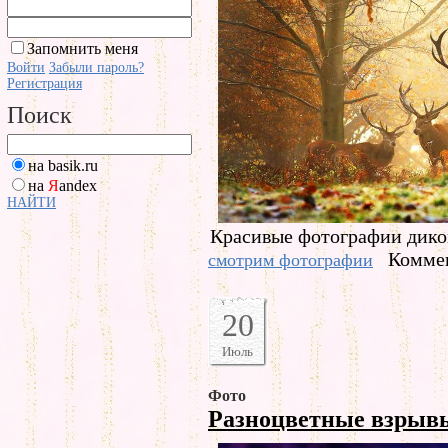
Запомнить меня
Войти
Забыли пароль?
Регистрация
Поиск
на basik.ru
на
Я
andex
НАЙТИ
Красивые фотографии дико
Коммен
смотрим фотографии
20
Июль
Фото
Разноцветные взры