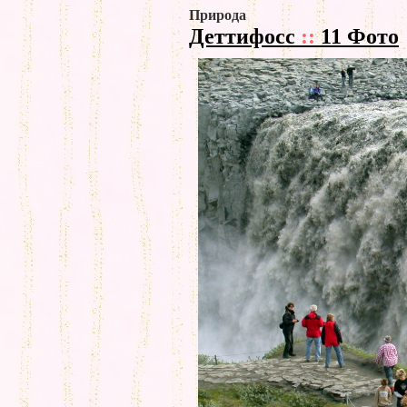
Природа
Деттифосс
::
11 Фото