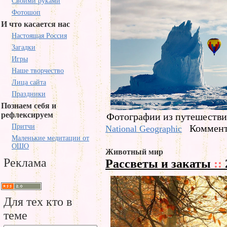
Своими руками
Фотошоп
И что касается нас
Настоящая Россия
Загадки
Игры
Наше творчество
Лица сайта
Праздники
Познаем себя и
рефлексируем
Фотографии из путешествий
Притчи
Коммент
National Geographic
Маленькие медитации от
ОШО
Животный мир
Реклама
Рассветы и закаты
::
Для тех кто в
теме