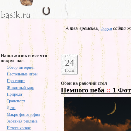
А тем временем,
сайта жд
форум
Наша жизнь и все что
24
вокруг нас.
Обзор интернет
Июль
Настольные игры
Про спорт
Обои на рабочий стол
Животный мир
Немного неба
::
1 Фот
Природа
Транспорт
Дети
Макро фотография
Забавная реклама
Историческое