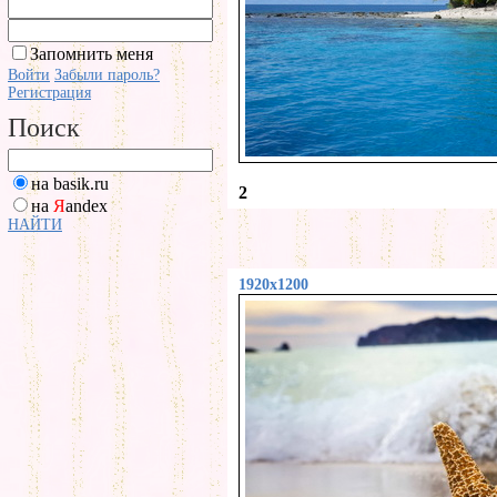
Запомнить меня
Войти
Забыли пароль?
Регистрация
Поиск
на basik.ru
2
на
Я
andex
НАЙТИ
1920x1200