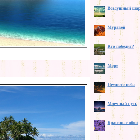
Воздушный ша
Муравей
Кто победит?
Море
Немного неба
Млечный путь
Красивые обои