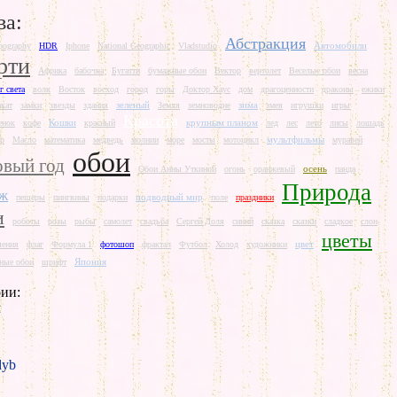
ва:
Абстракция
Автомобили
pography
HDR
Iphone
National Geographic
Vladstudio
рти
Африка
бабочка
Бугатти
бумажные обои
Вектор
вертолет
Веселые обои
весна
г света
волк
Восток
восход
город
горы
Доктор Хаус
дом
драгоценности
драконы
ежики
зеленый
зима
акат
замки
звезды
здания
Земля
земноводне
змея
игрушки
игры
Красота
Кошки
крупным планом
енок
кофе
красный
лед
лес
лето
лисы
лошадь
мультфильмы
р
Масло
математика
медведь
молнии
море
мосты
мотоцикл
муравей
обои
вый год
осень
Обои Анны Уткиной
огонь
оранжевый
панда
Природа
аж
подводный мир
пещеры
пингвины
подарки
поле
праздники
и
роботы
розы
рыбы
самолет
свадьба
Сергей Доля
синий
сказка
сказки
сладкое
слон
цветы
цвет
шения
флаг
Формула 1
фотошоп
фрактал
Футбол
Холод
художники
Япония
ные обои
шрифт
ии:
л
yb