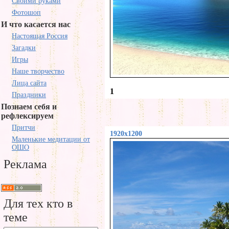
Своими руками
Фотошоп
И что касается нас
Настоящая Россия
Загадки
Игры
Наше творчество
Лица сайта
1
Праздники
Познаем себя и
рефлексируем
Притчи
1920x1200
Маленькие медитации от
ОШО
Реклама
Для тех кто в
теме