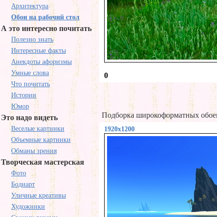
Архитектура
Обои на рабочий стол
А это интересно почитать
Полезно знать
Интересные факты
Анекдоты афоризмы
Умные слова
0
Что почитать
Истории
Юмор
Подборка широкоформатных обоев
Это надо видеть
Веселые картинки
1920x1200
Объемные картинки
Обманы зрения
Творческая мастерская
Фото
Бодиарт
Уличные креативы
Художники