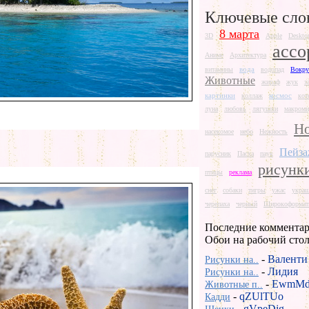
Ключевые сло
8 марта
3D
Apple
Deskto
ассо
Аниме
Архитектура
вода
витамины
водопад
Вокру
Животные
жираф
жук
з
картинки
космос
коллаж
кот
луна
любовь
лягушки
макроми
Но
насекомое
небо
Нежность
Пейз
парусник
Пасха
паук
рисунк
птицы
реклама
снег
собаки
тигры
ужас
укра
черепаха
черный
Широкоформат
Последние комментар
Обои на рабочий сто
-
Валенти
Рисунки на..
-
Лидия
Рисунки на..
-
EwmMd
Животные п..
-
qZUlTUo
Кадди
-
gVpeDjg