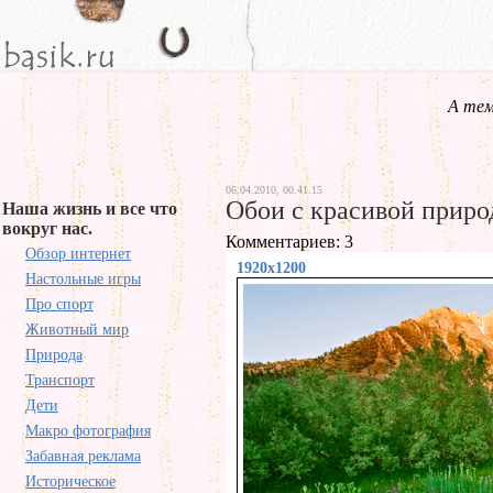
А тем
06.04.2010, 00.41.15
Обои с красивой приро
Наша жизнь и все что
вокруг нас.
Комментариев: 3
Обзор интернет
1920x1200
Настольные игры
Про спорт
Животный мир
Природа
Транспорт
Дети
Макро фотография
Забавная реклама
Историческое