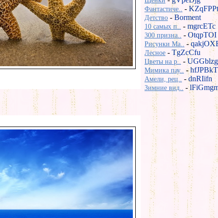
Щенки
-
KZqFPP
Фантастиче..
-
Borment
Детство
-
mgrcETc
10 самых п..
-
OtqpTOI
300 призна..
-
qakjOX
Рисунки Ma..
-
TgZcCfu
Лесное
-
UGGblzg
Цветы на р..
-
hfJPBkT
Мимика пау..
-
dnRIifn
Амели, рец..
-
lFiGmg
Зимние вид..