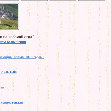
и на рабочий стол"
ьшом разрешении
упающим новым 2013 годом!
 2560x1600
век
y конвертоплан