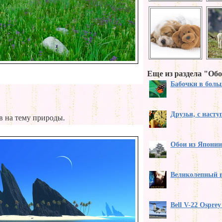
Еще из раздела "Обо
Бабочки в бол
Друзья, с наст
 на тему природы.
Обои из Японии
Великолепный 
Bell V-22 Ospre