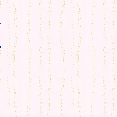
t
B
m