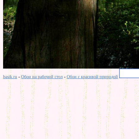
-
-
basik.ru
Обои на рабочий стол
Обои с красивой природой