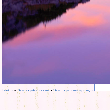
-
-
basik.ru
Обои на рабочий стол
Обои с красивой природой