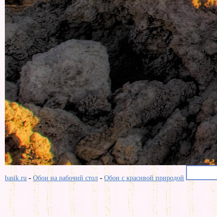
-
-
basik.ru
Обои на рабочий стол
Обои с красивой природой