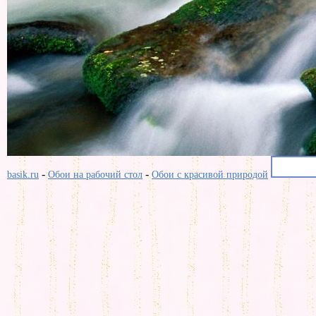
-
-
basik.ru
Обои на рабочий стол
Обои с красивой природой