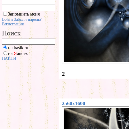
Запомнить меня
Войти
Забыли пароль?
Регистрация
Поиск
на basik.ru
на
Я
andex
НАЙТИ
2
2560x1600