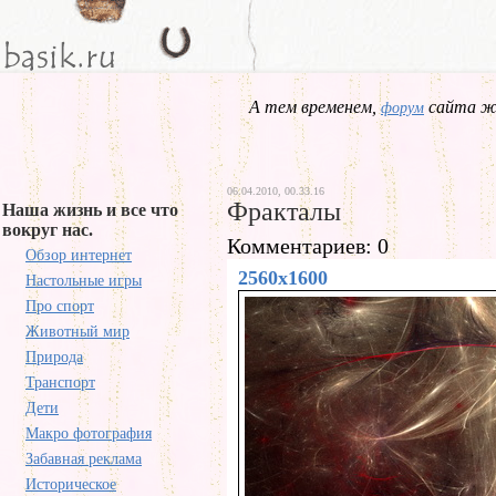
А тем временем,
сайта жд
форум
06.04.2010, 00.33.16
Фракталы
Наша жизнь и все что
вокруг нас.
Комментариев: 0
Обзор интернет
2560x1600
Настольные игры
Про спорт
Животный мир
Природа
Транспорт
Дети
Макро фотография
Забавная реклама
Историческое