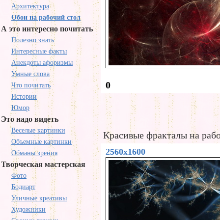
Архитектура
Обои на рабочий стол
А это интересно почитать
Полезно знать
Интересные факты
Анекдоты афоризмы
Умные слова
0
Что почитать
Истории
Юмор
Это надо видеть
Веселые картинки
Красивые фракталы на рабо
Объемные картинки
2560x1600
Обманы зрения
Творческая мастерская
Фото
Бодиарт
Уличные креативы
Художники