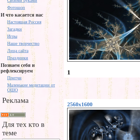
Своими руками
Фотошоп
И что касается нас
Настоящая Россия
Загадки
Игры
Наше творчество
Лица сайта
Праздники
Познаем себя и
рефлексируем
1
Притчи
Маленькие медитации от
ОШО
Реклама
2560x1600
Для тех кто в
теме