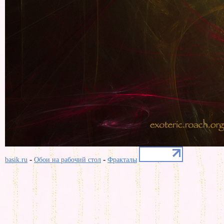
-
-
basik.ru
Обои на рабочий стол
Фракталы