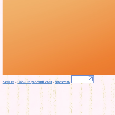
-
-
basik.ru
Обои на рабочий стол
Фракталы