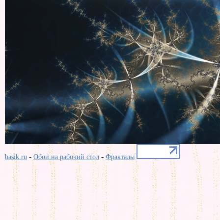
-
-
basik.ru
Обои на рабочий стол
Фракталы