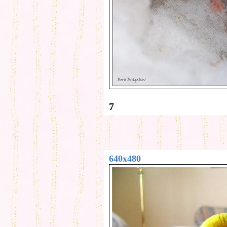
7
640x480