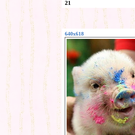
21
640x618