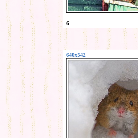
6
640x542