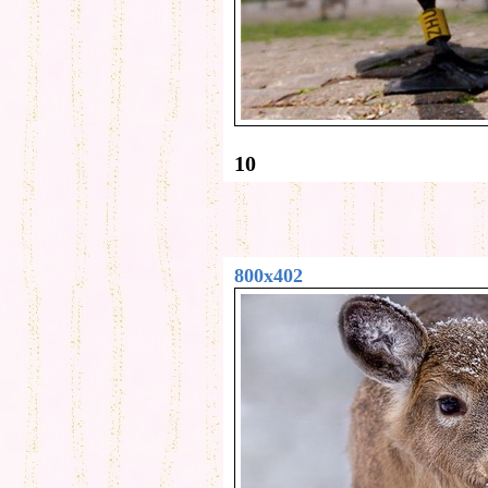
10
800x402