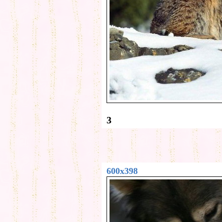
3
600x398