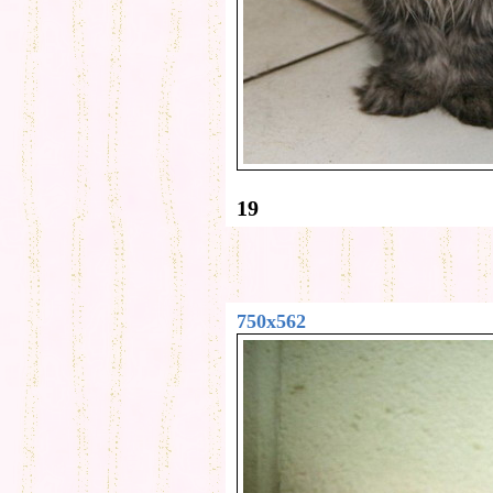
19
750x562