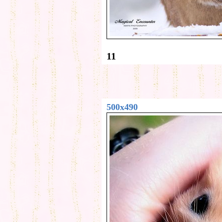
11
500x490