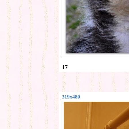
17
319x480