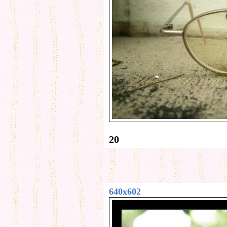
20
640x602