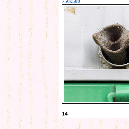
750x500
14