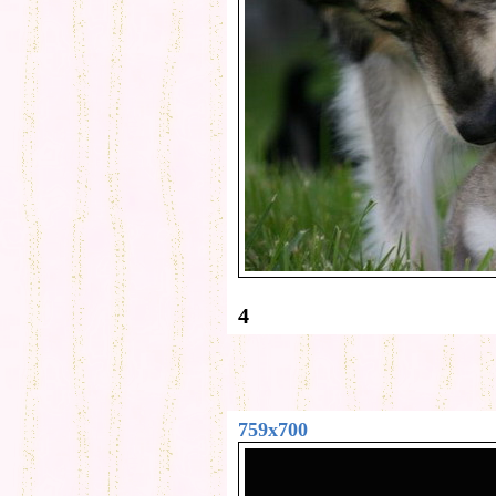
4
759x700