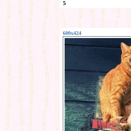
5
600x424