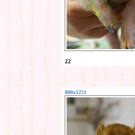
22
800x1251