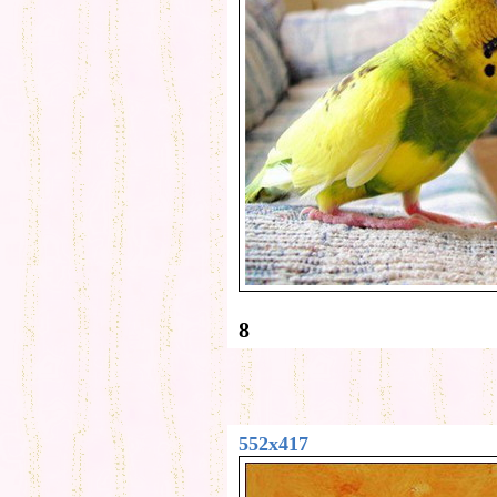
8
552x417