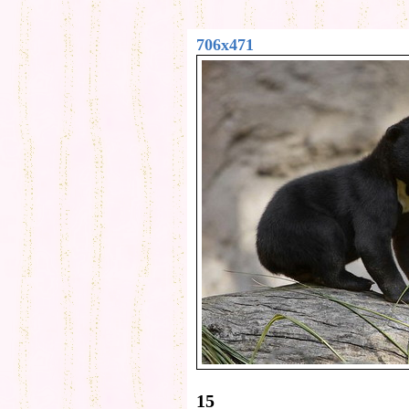
706x471
15