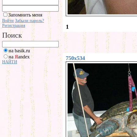
Запомнить меня
Войти
Забыли пароль?
Регистрация
1
Поиск
на basik.ru
на
Я
andex
750x534
НАЙТИ