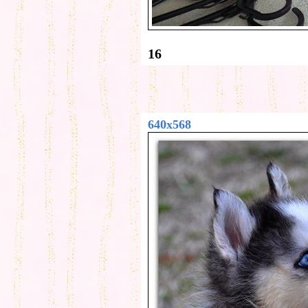
16
640x568