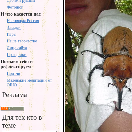
Своими руками
Фотошоп
И что касается нас
Настоящая Россия
Загадки
Игры
Наше творчество
Лица сайта
Праздники
Познаем себя и
рефлексируем
Притчи
Маленькие медитации от
ОШО
Реклама
Для тех кто в
теме