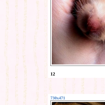
12
730x471