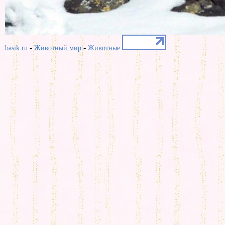
-
-
basik.ru
Животный мир
Животные