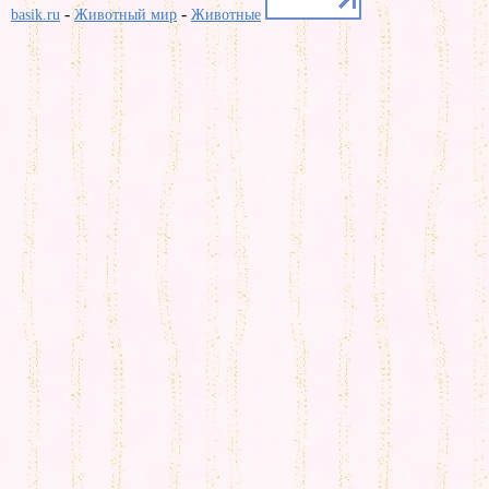
-
-
basik.ru
Животный мир
Животные