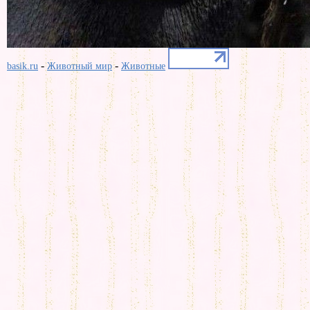
-
-
basik.ru
Животный мир
Животные