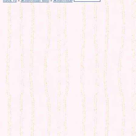
-
-
basik.ru
Животный мир
Животные