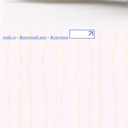
-
-
basik.ru
Животный мир
Животные