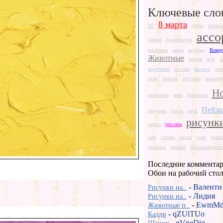
Ключевые сло
8 марта
3D
Apple
Deskto
ассо
Аниме
Архитектура
вода
витамины
водопад
Вокру
Животные
жираф
жук
з
картинки
космос
коллаж
кот
луна
любовь
лягушки
макроми
Но
насекомое
небо
Нежность
Пейз
парусник
Пасха
паук
рисунк
птицы
реклама
снег
собаки
тигры
ужас
укра
черепаха
черный
Широкоформат
Последние комментар
Обои на рабочий сто
-
Валенти
Рисунки на..
-
Лидия
Рисунки на..
-
EwmMd
Животные п..
-
qZUlTUo
Кадди
-
gVpeDjg