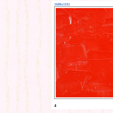
1680x1192
4