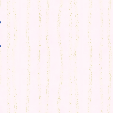
t
B
m