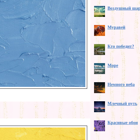
Воздушный ша
Муравей
Кто победит?
Море
Немного неба
Млечный путь
Красивые обои