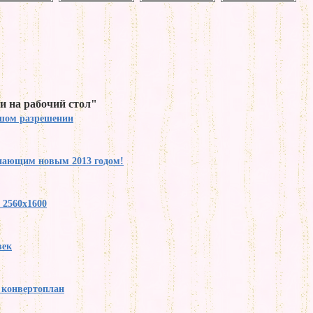
и на рабочий стол"
ьшом разрешении
упающим новым 2013 годом!
 2560x1600
век
y конвертоплан