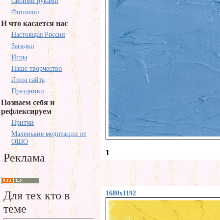
Своими руками
Фотошоп
И что касается нас
Настоящая Россия
Загадки
Игры
Наше творчество
Лица сайта
Праздники
Познаем себя и
рефлексируем
Притчи
Маленькие медитации от
ОШО
1
Реклама
Для тех кто в
1680x1192
теме