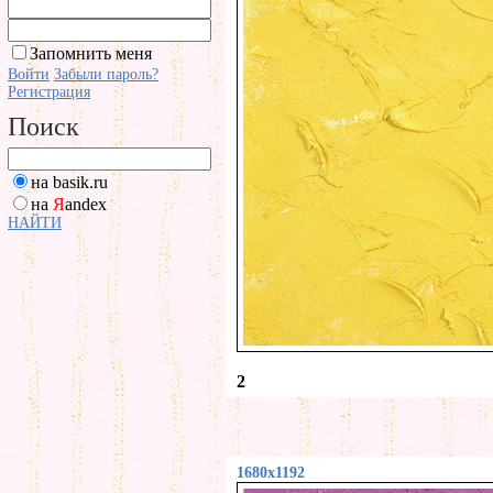
Запомнить меня
Войти
Забыли пароль?
Регистрация
Поиск
на basik.ru
на
Я
andex
НАЙТИ
2
1680x1192