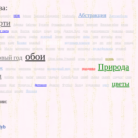
ва:
Абстракция
Автомобили
pography
HDR
Iphone
National Geographic
Vladstudio
рти
Африка
бабочка
Бугатти
бумажные обои
Вектор
вертолет
Веселые обои
весна
г света
волк
Восток
восход
город
горы
Доктор Хаус
дом
драгоценности
драконы
ежики
зеленый
зима
акат
замки
звезды
здания
Земля
земноводне
змея
игрушки
игры
Красота
Кошки
крупным планом
енок
кофе
красный
лед
лес
лето
лисы
лошадь
мультфильмы
р
Масло
математика
медведь
молнии
море
мосты
мотоцикл
муравей
обои
вый год
осень
Обои Анны Уткиной
огонь
оранжевый
панда
Природа
аж
подводный мир
пещеры
пингвины
подарки
поле
праздники
и
роботы
розы
рыбы
самолет
свадьба
Сергей Доля
синий
сказка
сказки
сладкое
слон
цветы
цвет
шения
флаг
Формула 1
фотошоп
фрактал
Футбол
Холод
художники
Япония
ные обои
шрифт
ии:
л
yb