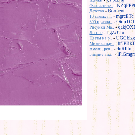
Щенки
-
KZqFPP
Фантастиче..
-
Borment
Детство
-
mgrcETc
10 самых п..
-
OtqpTOI
300 призна..
-
qakjOX
Рисунки Ma..
-
TgZcCfu
Лесное
-
UGGblzg
Цветы на р..
-
hfJPBkT
Мимика пау..
-
dnRIifn
Амели, рец..
-
lFiGmg
Зимние вид..