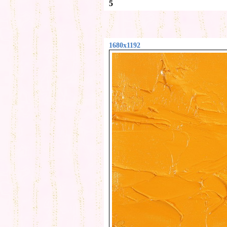
5
1680x1192