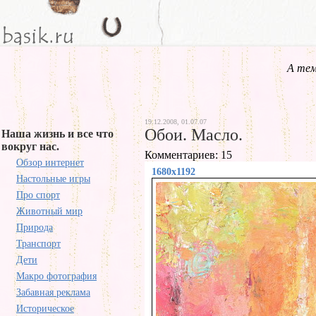
А тем
19.12.2008, 01.07.07
Обои. Масло.
Наша жизнь и все что
вокруг нас.
Комментариев: 15
Обзор интернет
1680x1192
Настольные игры
Про спорт
Животный мир
Природа
Транспорт
Дети
Макро фотография
Забавная реклама
Историческое