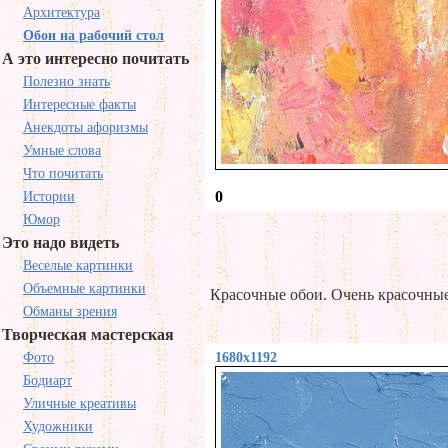
Архитектура
Обои на рабочий стол
А это интересно почитать
Полезно знать
Интересные факты
Анекдоты афоризмы
Умные слова
Что почитать
0
Истории
Юмор
Это надо видеть
Веселые картинки
Объемные картинки
Красочные обои. Очень красочные
Обманы зрения
Творческая мастерская
Фото
1680x1192
Бодиарт
Уличные креативы
Художники