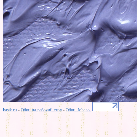
-
-
basik.ru
Обои на рабочий стол
Обои. Масло.