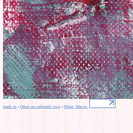
-
-
basik.ru
Обои на рабочий стол
Обои. Масло.