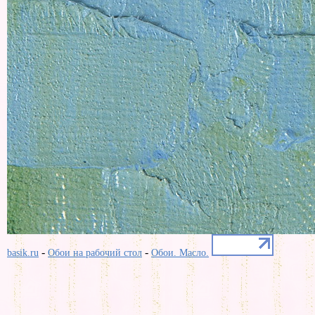
-
-
basik.ru
Обои на рабочий стол
Обои. Масло.