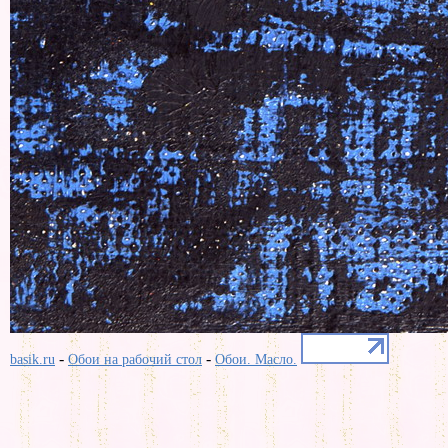
-
-
basik.ru
Обои на рабочий стол
Обои. Масло.