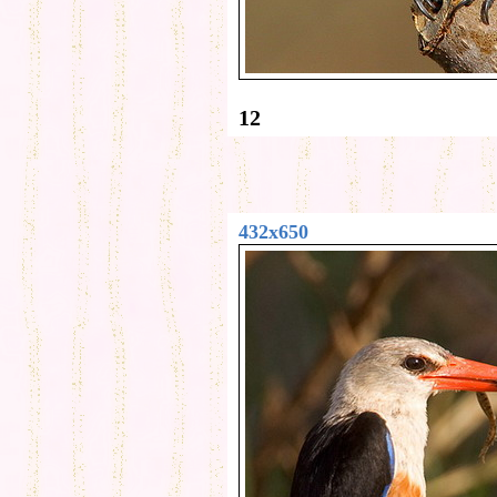
12
432x650