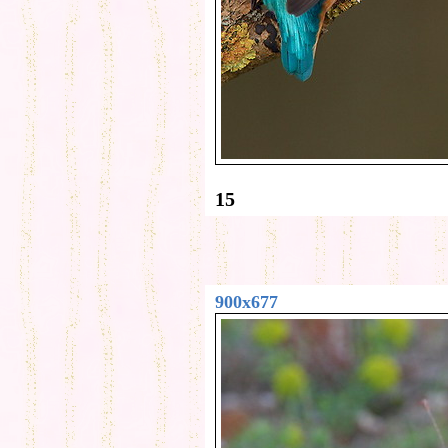
15
900x677