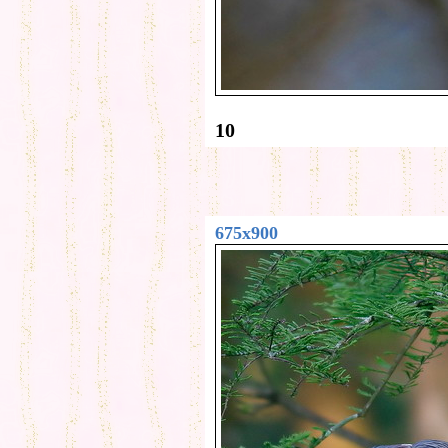
10
675x900