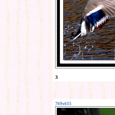
3
769x615