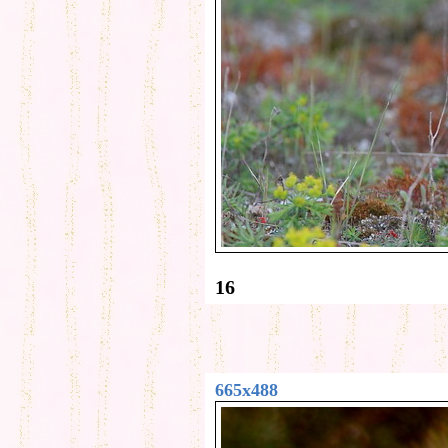
16
665x488