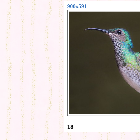
900x591
18