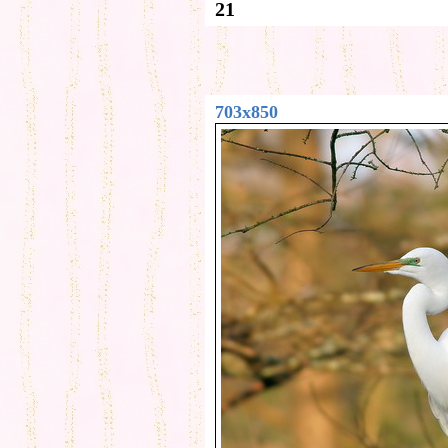
21
703x850