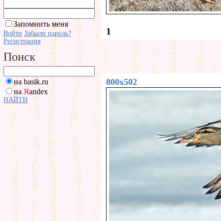
Запомнить меня
1
Войти
Забыли пароль?
Регистрация
Поиск
800x502
на basik.ru
на
Я
andex
НАЙТИ