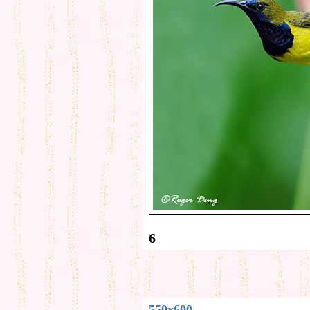
6
550x600