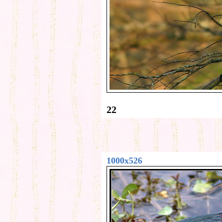
22
1000x526