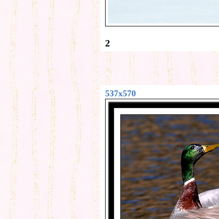
2
537x570