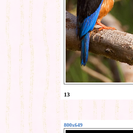
13
800x649