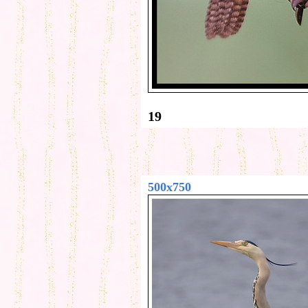
19
500x750