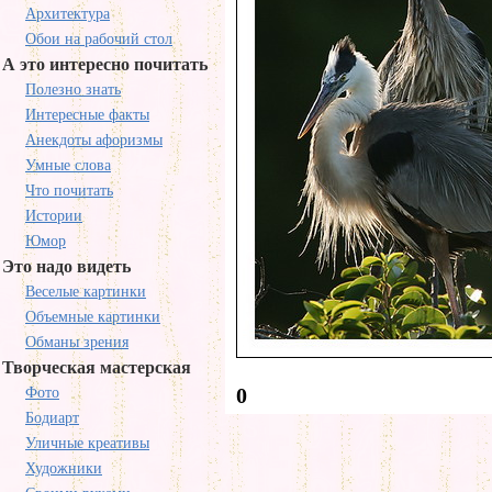
Архитектура
Обои на рабочий стол
А это интересно почитать
Полезно знать
Интересные факты
Анекдоты афоризмы
Умные слова
Что почитать
Истории
Юмор
Это надо видеть
Веселые картинки
Объемные картинки
Обманы зрения
Творческая мастерская
0
Фото
Бодиарт
Уличные креативы
Художники