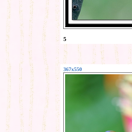
5
367x550