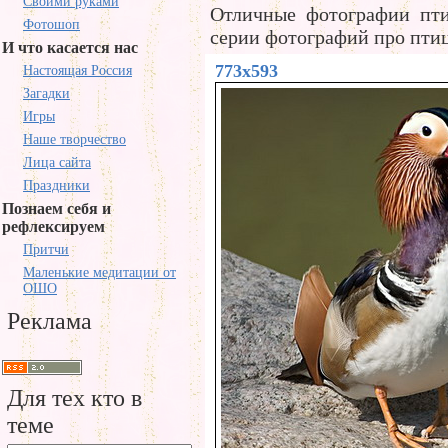
Своими руками
Отличные фотографии пти
Фотошоп
серии фотографий про птиц
И что касается нас
773x593
Настоящая Россия
Загадки
Игры
Наше творчество
Лица сайта
Праздники
Познаем себя и
рефлексируем
Притчи
Маленькие медитации от
ОШО
Реклама
Для тех кто в
теме