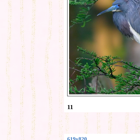
11
619x820