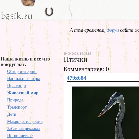
А тем временем,
сайта жд
форум
19.09.2008, 14.05.15
Птички
Наша жизнь и все что
вокруг нас.
Комментариев: 0
Обзор интернет
479x684
Настольные игры
Про спорт
Животный мир
Природа
Транспорт
Дети
Макро фотография
Забавная реклама
Историческое