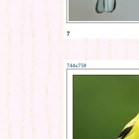
7
744x750