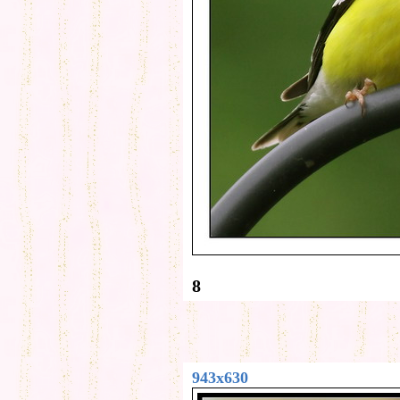
8
943x630