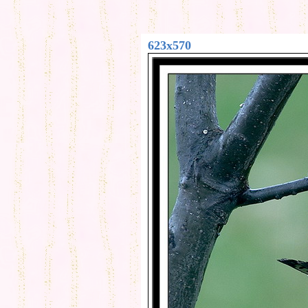
623x570