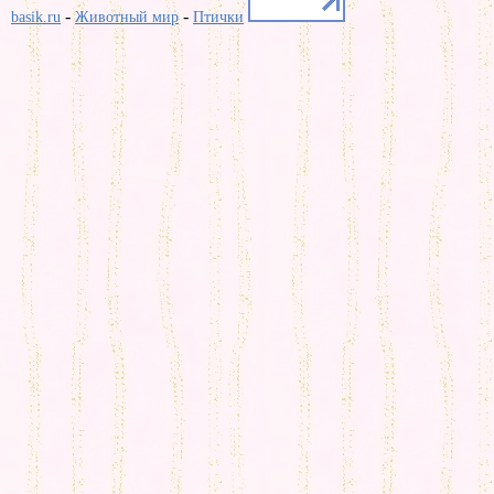
-
-
basik.ru
Животный мир
Птички