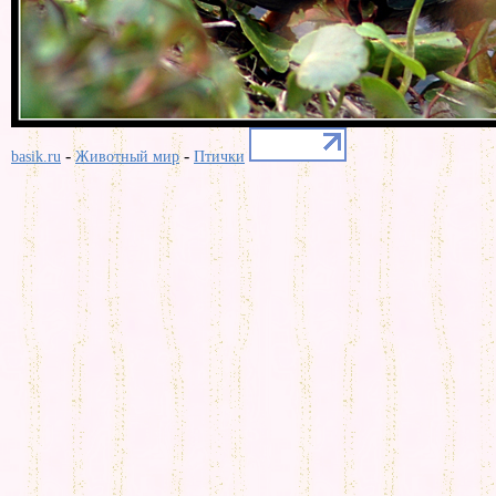
-
-
basik.ru
Животный мир
Птички