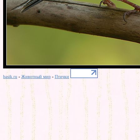
-
-
basik.ru
Животный мир
Птички