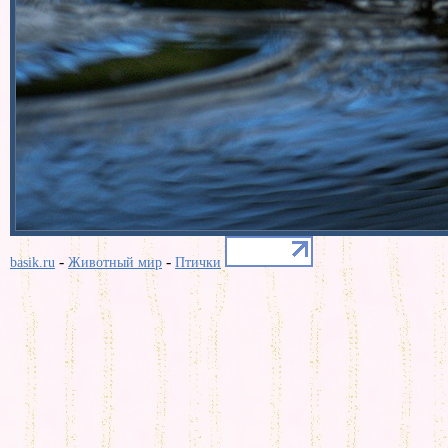
-
-
basik.ru
Животный мир
Птички