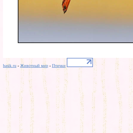
-
-
basik.ru
Животный мир
Птички