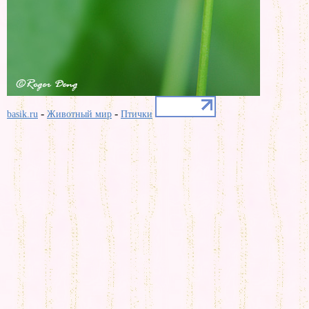
-
-
basik.ru
Животный мир
Птички