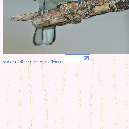
-
-
basik.ru
Животный мир
Птички