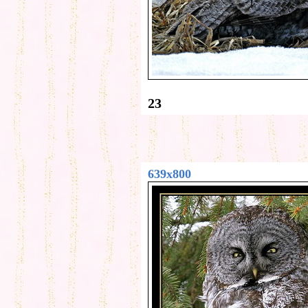
23
639x800