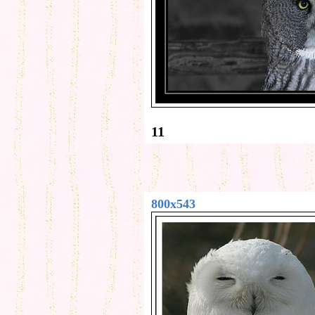
11
800x543