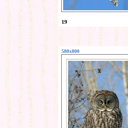
19
580x800