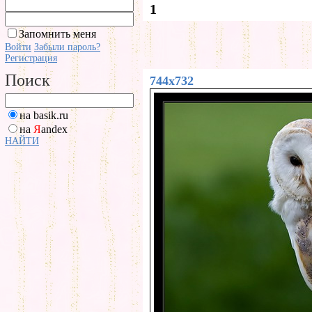
1
Запомнить меня
Войти
Забыли пароль?
Регистрация
Поиск
744x732
на basik.ru
на
Я
andex
НАЙТИ