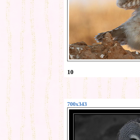
10
700x343