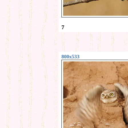
7
800x533