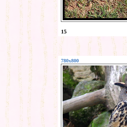
15
780x800