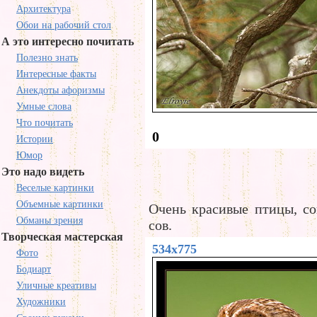
Архитектура
Обои на рабочий стол
А это интересно почитать
Полезно знать
Интересные факты
Анекдоты афоризмы
Умные слова
Что почитать
0
Истории
Юмор
Это надо видеть
Веселые картинки
Объемные картинки
Очень красивые птицы, со
Обманы зрения
сов.
Творческая мастерская
534x775
Фото
Бодиарт
Уличные креативы
Художники