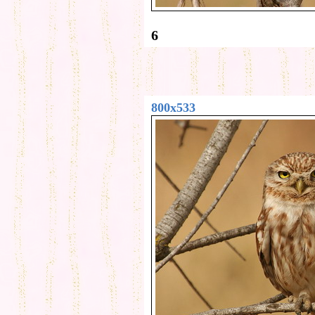
6
800x533