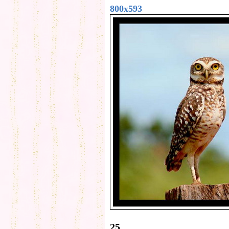
800x593
25