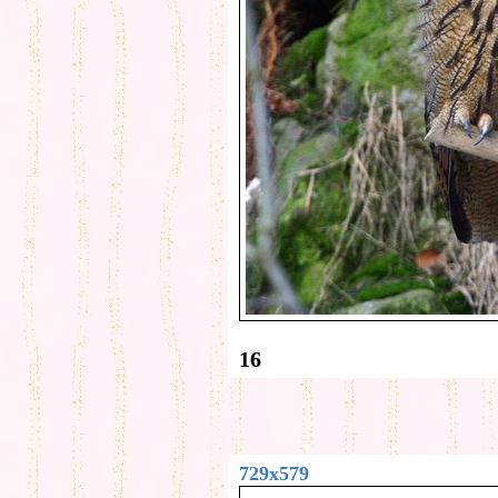
16
729x579