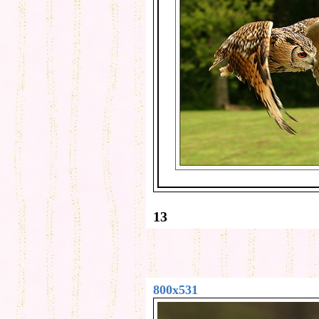
13
800x531