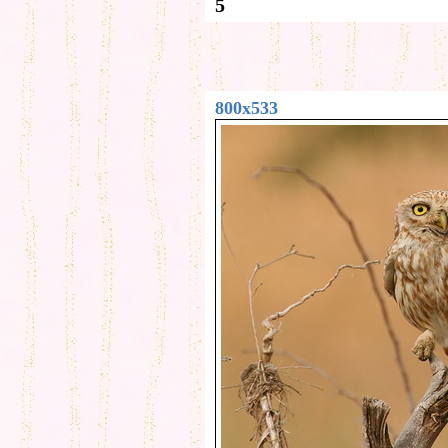
5
800x533