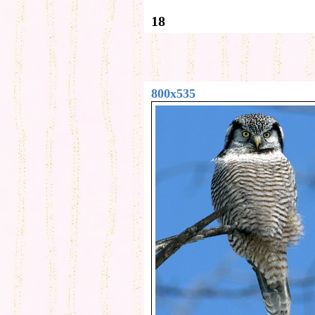
18
800x535