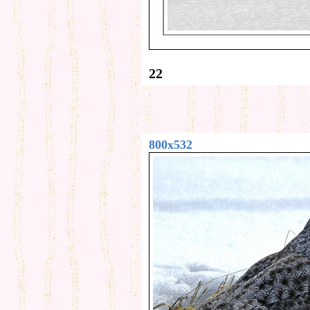
22
800x532