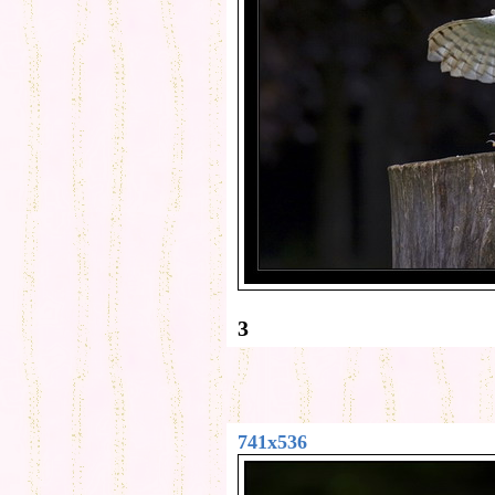
3
741x536