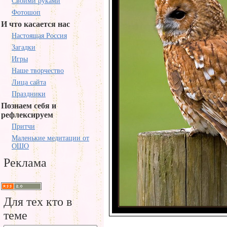
Своими руками
Фотошоп
И что касается нас
Настоящая Россия
Загадки
Игры
Наше творчество
Лица сайта
Праздники
Познаем себя и
рефлексируем
Притчи
Маленькие медитации от
ОШО
Реклама
Для тех кто в
теме