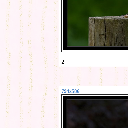
2
794x586