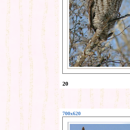
20
700x620