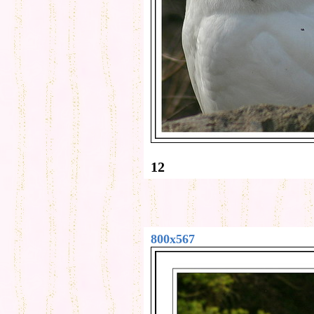
12
800x567