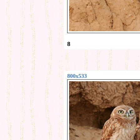
8
800x533