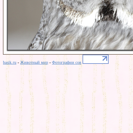
-
-
basik.ru
Животный мир
Фотографии сов