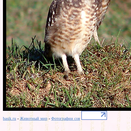
-
-
basik.ru
Животный мир
Фотографии сов