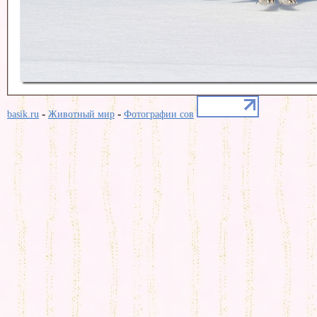
-
-
basik.ru
Животный мир
Фотографии сов