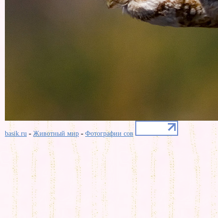
-
-
basik.ru
Животный мир
Фотографии сов