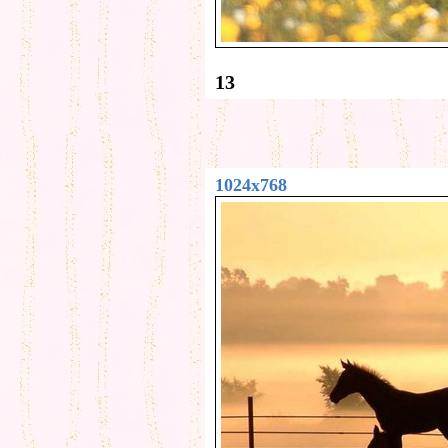
13
1024x768