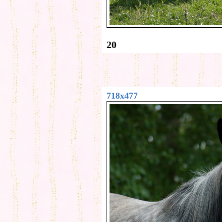
20
718x477