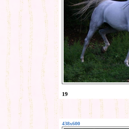
19
438x600