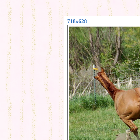
718x628