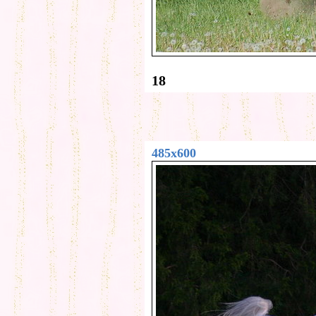
18
485x600