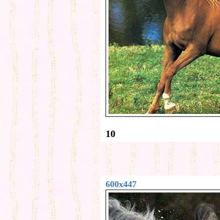
10
600x447