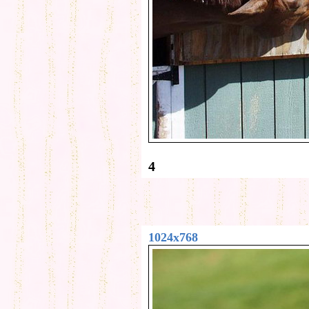
4
1024x768