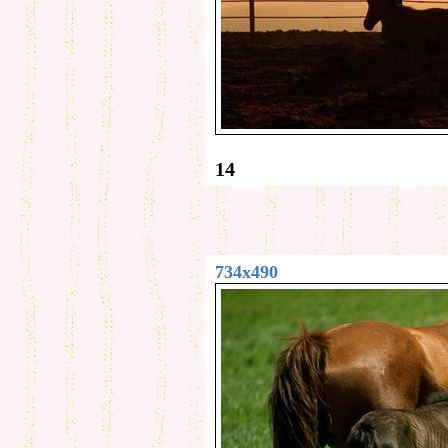
14
734x490