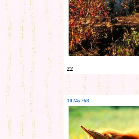
22
1024x768