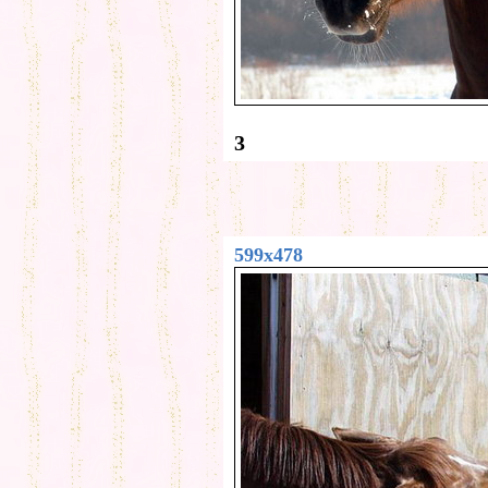
3
599x478