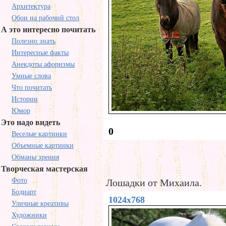
Архитектура
Обои на рабочий стол
А это интересно почитать
Полезно знать
Интересные факты
Анекдоты афоризмы
Умные слова
Что почитать
Истории
Юмор
Это надо видеть
0
Веселые картинки
Объемные картинки
Обманы зрения
Творческая мастерская
Фото
Лошадки от Михаила.
Бодиарт
1024x768
Уличные креативы
Художники