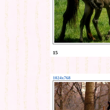
15
1024x768