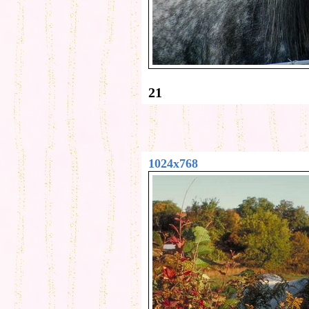
21
1024x768