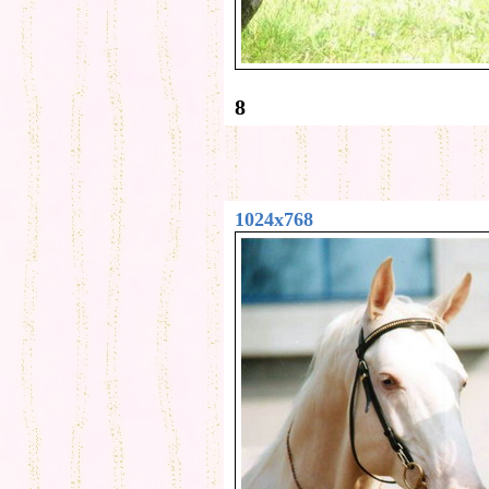
8
1024x768