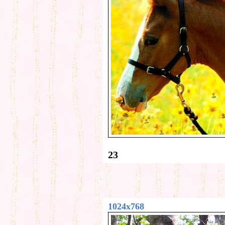
23
1024x768