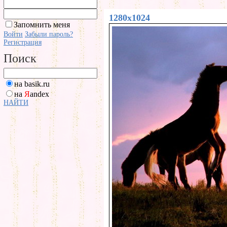
1280x1024
Запомнить меня
Войти
Забыли пароль?
Регистрация
Поиск
на basik.ru
на
Я
andex
НАЙТИ