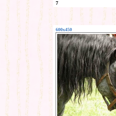
7
600x450