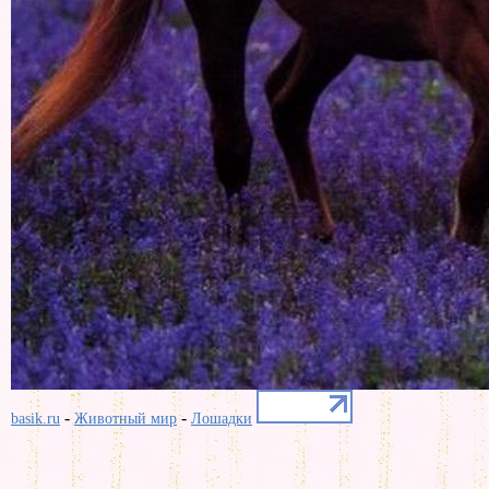
-
-
basik.ru
Животный мир
Лошадки