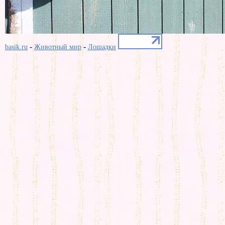
-
-
basik.ru
Животный мир
Лошадки