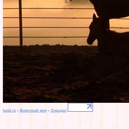
-
-
basik.ru
Животный мир
Лошадки